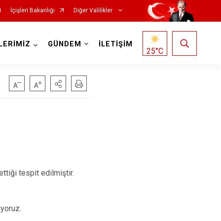
İçişleri Bakanlığı
Diğer Valilikler
LERİMİZ
GÜNDEM
İLETİŞİM
25
°C
iği tespit edilmiştir.
iyoruz.