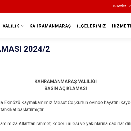
e-Devlet
VALİLİK
KAHRAMANMARAŞ
İLÇELERİMİZ
HİZMET
Valilikler
AMASI 2024/2
KAHRAMANMARAŞ VALİLİĞİ
BASIN AÇIKLAMASI
da Ekinözü Kaymakamımız Mesut Coşkun’un evinde hayatını kaybett
 tahkikat başlatılmıştır.
mıza Allah’tan rahmet, kederli ailesi ve yakınlarına sabırlar dil