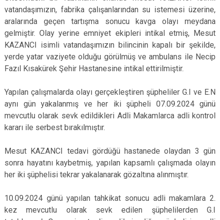
vatandaşımızın, fabrika çalışanlarından su istemesi üzerine,
aralarında geçen tartışma sonucu kavga olayı meydana
gelmiştir. Olay yerine emniyet ekipleri intikal etmiş, Mesut
KAZANCI isimli vatandaşımızın bilincinin kapalı bir şekilde,
yerde yatar vaziyete olduğu görülmüş ve ambulans ile Necip
Fazıl Kısakürek Şehir Hastanesine intikal ettirilmiştir.
Yapılan çalışmalarda olayı gerçekleştiren şüpheliler G.I ve E.N
aynı gün yakalanmış ve her iki şüpheli 07.09.2024 günü
mevcutlu olarak sevk edildikleri Adli Makamlarca adli kontrol
kararı ile serbest bırakılmıştır.
Mesut KAZANCI tedavi gördüğü hastanede olaydan 3 gün
sonra hayatını kaybetmiş, yapılan kapsamlı çalışmada olayın
her iki şüphelisi tekrar yakalanarak gözaltına alınmıştır.
10.09.2024 günü yapılan tahkikat sonucu adli makamlara 2.
kez mevcutlu olarak sevk edilen şüphelilerden G.I