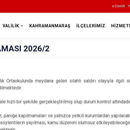
e-Devlet
VALİLİK
KAHRAMANMARAŞ
İLÇELERİMİZ
HİZMET
Valilikler
AMASI 2026/2
 Ortaokulunda meydana gelen silahlı saldırı olayıyla ilgili sü
dilmektedir.
le hızlı bir şekilde gerçekleştirilmiş olup durum kontrol altındadır
, paniğe kapılmamaları ve yalnızca yetkili kurumlardan yapılacak
 ve söylentilerin yayılması, kamu düzenini olumsuz etkileyebilece
ektedir.