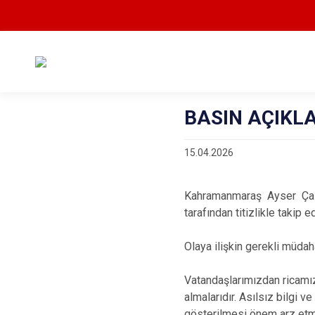
BASIN AÇIKL
15.04.2026
Kahramanmaraş Ayser Çalık
tarafından titizlikle takip e
Olaya ilişkin gerekli müdaha
Vatandaşlarımızdan ricamız
almalarıdır. Asılsız bilgi
gösterilmesi önem arz etm