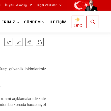
İçişleri Bakanlığı
Diğer Valilikler
LERİMİZ
GÜNDEM
İLETİŞİM
28
°C
reç, güvenlik birimlerimiz
.
 resmi açıklamaları dikkate
ğinden bu konuda hassasiyet