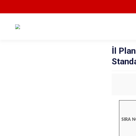
İl Pl
Standa
SIRA 