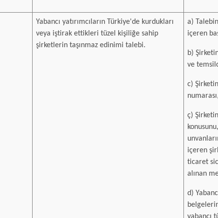
Yabancı yatırımcıların Türkiye'de kurdukları
a) Talebin
veya iştirak ettikleri tüzel kişiliğe sahip
içeren ba
şirketlerin taşınmaz edinimi talebi.
b) Şirket
ve temsilc
c) Şirketi
numarası
ç) Şirketi
konusunu,
unvanların
içeren şi
ticaret s
alınan me
d) Yabancı
belgelerin
yabancı tü