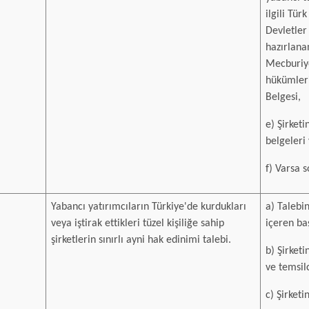
ilgili Tü
Devletler
hazırlana
Mecburiye
hükümleri
Belgesi,
e) Şirketi
belgeleri 
f) Varsa s
Yabancı yatırımcıların Türkiye'de kurdukları
a) Talebin
veya iştirak ettikleri tüzel kişiliğe sahip
içeren ba
şirketlerin sınırlı ayni hak edinimi talebi.
b) Şirket
ve temsilc
c) Şirketi