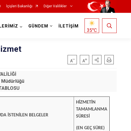
İçişleri Bakanlığı
Diğer Valilikler
LERİMİZ
GÜNDEM
İLETİŞİM
35
°C
Hizmet
ALİLİĞİ
n Müdürlüğü
TABLOSU
HİZMETİN
TAMAMLANMA
DA İSTENİLEN BELGELER
SÜRESİ
(EN GEÇ SÜRE)