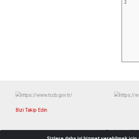
2
Bizi Takip Edin
Cumhuriyet Mah.
Sizlere daha iyi hizmet verebilmek için