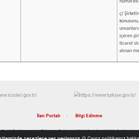
numarası
ç) Şirketi
konusunu,
unvanların
içeren şi
ticaret s
alınan me
İlan Portalı
Bilgi Edinme
 Prof. Dr. Necmettin Erbakan Bulvarı 14064 Sok No:134/A Onikişub
 sitemizde çerezlere yer veriyoruz
🍪 Çerez politikamız hakkı