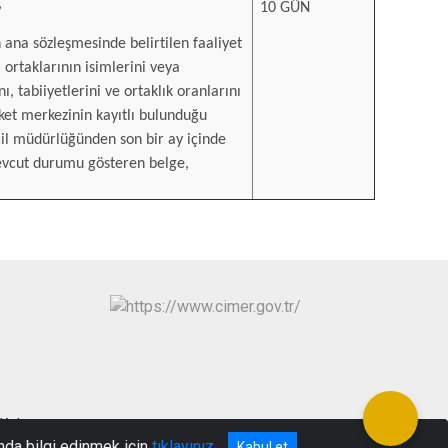
,
10 GÜN
n ana sözleşmesinde belirtilen faaliyet
 ortaklarının isimlerini veya
ı, tabiiyetlerini ve ortaklık oranlarını
rket merkezinin kayıtlı bulunduğu
icil müdürlüğünden son bir ay içinde
vcut durumu gösteren belge,
at/Kahramanmaraş
nda bilgi edinmek için
tıklayınız
Kabul et