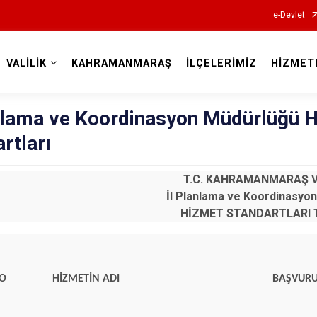
e-Devlet
VALİLİK
KAHRAMANMARAŞ
İLÇELERİMİZ
HİZMET
Valilikler
anlama ve Koordinasyon Müdürlüğü 
rtları
T.C. KAHRAMANMARAŞ V
İl Planlama ve Koordinasyo
HİZMET STANDARTLARI 
NO
HİZMETİN ADI
BAŞVURU