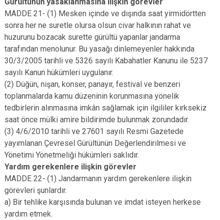
Gürültünün yasaklanmasına ilişkin görevler
MADDE 21- (1) Mesken içinde ve dışında saat yirmidörtten
sonra her ne suretle olursa olsun civar halkının rahat ve
huzurunu bozacak surette gürültü yapanlar jandarma
tarafından menolunur. Bu yasağı dinlemeyenler hakkında
30/3/2005 tarihli ve 5326 sayılı Kabahatler Kanunu ile 5237
sayılı Kanun hükümleri uygulanır.
(2) Düğün, nişan, konser, panayır, festival ve benzeri
toplanmalarda kamu düzeninin korunmasına yönelik
tedbirlerin alınmasına imkân sağlamak için ilgililer kırksekiz
saat önce mülki amire bildirimde bulunmak zorundadır.
(3) 4/6/2010 tarihli ve 27601 sayılı Resmi Gazetede
yayımlanan Çevresel Gürültünün Değerlendirilmesi ve
Yönetimi Yönetmeliği hükümleri saklıdır.
Yardım gerekenlere ilişkin görevler
MADDE 22- (1) Jandarmanın yardım gerekenlere ilişkin
görevleri şunlardır.
a) Bir tehlike karşısında bulunan ve imdat isteyen herkese
yardım etmek.