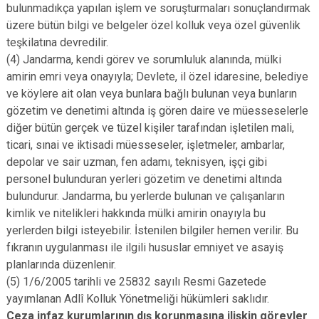
bulunmadıkça yapılan işlem ve soruşturmaları sonuçlandırmak
üzere bütün bilgi ve belgeler özel kolluk veya özel güvenlik
teşkilatına devredilir.
(4) Jandarma, kendi görev ve sorumluluk alanında, mülki
amirin emri veya onayıyla; Devlete, il özel idaresine, belediye
ve köylere ait olan veya bunlara bağlı bulunan veya bunların
gözetim ve denetimi altında iş gören daire ve müesseselerle
diğer bütün gerçek ve tüzel kişiler tarafından işletilen mali,
ticari, sınai ve iktisadi müesseseler, işletmeler, ambarlar,
depolar ve sair uzman, fen adamı, teknisyen, işçi gibi
personel bulunduran yerleri gözetim ve denetimi altında
bulundurur. Jandarma, bu yerlerde bulunan ve çalışanların
kimlik ve nitelikleri hakkında mülki amirin onayıyla bu
yerlerden bilgi isteyebilir. İstenilen bilgiler hemen verilir. Bu
fıkranın uygulanması ile ilgili hususlar emniyet ve asayiş
planlarında düzenlenir.
(5) 1/6/2005 tarihli ve 25832 sayılı Resmi Gazetede
yayımlanan Adlî Kolluk Yönetmeliği hükümleri saklıdır.
Ceza infaz kurumlarının dış korunmasına ilişkin görevler