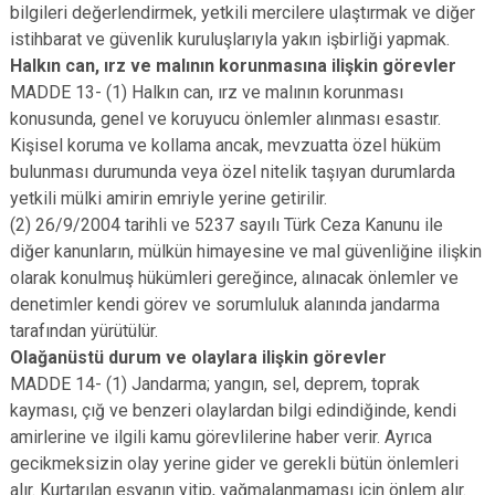
bilgileri değerlendirmek, yetkili mercilere ulaştırmak ve diğer
istihbarat ve güvenlik kuruluşlarıyla yakın işbirliği yapmak.
Halkın can, ırz ve malının korunmasına ilişkin görevler
MADDE 13- (1) Halkın can, ırz ve malının korunması
konusunda, genel ve koruyucu önlemler alınması esastır.
Kişisel koruma ve kollama ancak, mevzuatta özel hüküm
bulunması durumunda veya özel nitelik taşıyan durumlarda
yetkili mülki amirin emriyle yerine getirilir.
(2) 26/9/2004 tarihli ve 5237 sayılı Türk Ceza Kanunu ile
diğer kanunların, mülkün himayesine ve mal güvenliğine ilişkin
olarak konulmuş hükümleri gereğince, alınacak önlemler ve
denetimler kendi görev ve sorumluluk alanında jandarma
tarafından yürütülür.
Olağanüstü durum ve olaylara ilişkin görevler
MADDE 14- (1) Jandarma; yangın, sel, deprem, toprak
kayması, çığ ve benzeri olaylardan bilgi edindiğinde, kendi
amirlerine ve ilgili kamu görevlilerine haber verir. Ayrıca
gecikmeksizin olay yerine gider ve gerekli bütün önlemleri
alır. Kurtarılan eşyanın yitip, yağmalanmaması için önlem alır.