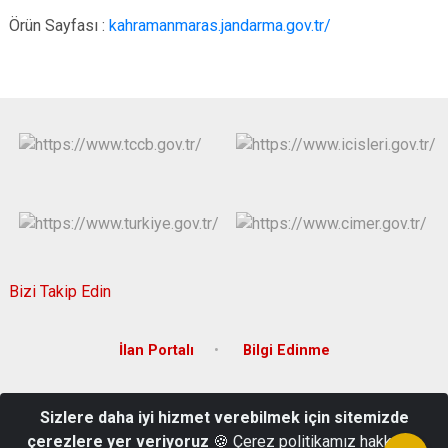
Örün Sayfası :
kahramanmaras.jandarma.gov.tr/
Bizi Takip Edin
İlan Portalı
Bilgi Edinme
Cumhuriyet Mah. Prof. Dr. Necmettin Erbakan Bulvarı 14064 Sok
Sizlere daha iyi hizmet verebilmek için sitemizde
No:134/A Onikişubat/Kahramanmaraş
çerezlere yer veriyoruz
🍪 Çerez politikamız hakkında