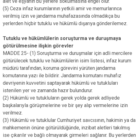
alet ve eşyanın bu yerlere sokulmasına engel olur.
(5) Ceza infaz kurumlarının yetkili amir ve memurlarınca
verilmiş izin ve jandarma muhafazasında olmadıkça bu
yerlerden hiçbir tutuklu ve hükümlü dışarıya gönderilemez.
Tutuklu ve hükümlülerin soruşturma ve duruşmaya
götürülmesine ilişkin görevler
MADDE 25- (1) Soruşturma ve duruşmalar için adli mercilere
götürülecek tutuklu ve hükümlülerin isim listesi, infaz kurum
müdürü tarafından, koruma görevini yürüten jandarma
komutanına yazı ile bildirir. Jandarma komutanı muhafız
devriyenin kuvvetini saptayarak hükümlü ve tutukluları
istenilen yer ve zamanda hazır bulundurur.
(2) Hükümlü ve tutukluların gerek yolda gerek adliyede
başkalarıyla görüşmelerine ve bir şey alıp vermelerine izin
verilmez.
(3) Hükümlü ve tutuklular Cumhuriyet savcısının, hakimin ya da
mahkemenin önüne götürüldüğünde, inzibat aletleri takılmış
ise çıkarılır ve bağlı olmayarak girmeleri sağlanır. Bu yerlerden