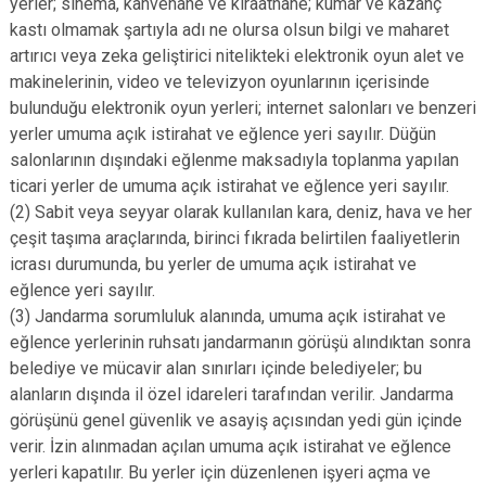
yerler; sinema, kahvehane ve kıraathane; kumar ve kazanç
kastı olmamak şartıyla adı ne olursa olsun bilgi ve maharet
artırıcı veya zeka geliştirici nitelikteki elektronik oyun alet ve
makinelerinin, video ve televizyon oyunlarının içerisinde
bulunduğu elektronik oyun yerleri; internet salonları ve benzeri
yerler umuma açık istirahat ve eğlence yeri sayılır. Düğün
salonlarının dışındaki eğlenme maksadıyla toplanma yapılan
ticari yerler de umuma açık istirahat ve eğlence yeri sayılır.
(2) Sabit veya seyyar olarak kullanılan kara, deniz, hava ve her
çeşit taşıma araçlarında, birinci fıkrada belirtilen faaliyetlerin
icrası durumunda, bu yerler de umuma açık istirahat ve
eğlence yeri sayılır.
(3) Jandarma sorumluluk alanında, umuma açık istirahat ve
eğlence yerlerinin ruhsatı jandarmanın görüşü alındıktan sonra
belediye ve mücavir alan sınırları içinde belediyeler; bu
alanların dışında il özel idareleri tarafından verilir. Jandarma
görüşünü genel güvenlik ve asayiş açısından yedi gün içinde
verir. İzin alınmadan açılan umuma açık istirahat ve eğlence
yerleri kapatılır. Bu yerler için düzenlenen işyeri açma ve