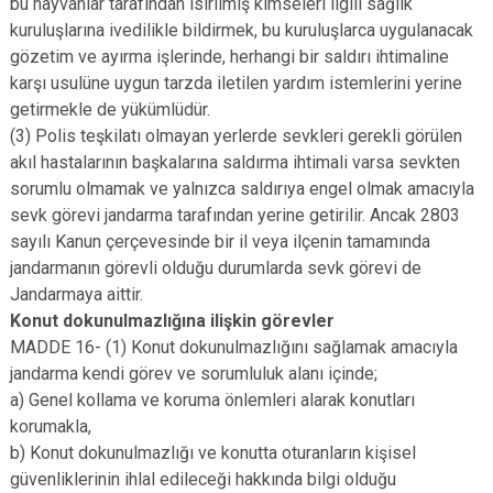
bu hayvanlar tarafından ısırılmış kimseleri ilgili sağlık
kuruluşlarına ivedilikle bildirmek, bu kuruluşlarca uygulanacak
gözetim ve ayırma işlerinde, herhangi bir saldırı ihtimaline
karşı usulüne uygun tarzda iletilen yardım istemlerini yerine
getirmekle de yükümlüdür.
(3) Polis teşkilatı olmayan yerlerde sevkleri gerekli görülen
akıl hastalarının başkalarına saldırma ihtimali varsa sevkten
sorumlu olmamak ve yalnızca saldırıya engel olmak amacıyla
sevk görevi jandarma tarafından yerine getirilir. Ancak 2803
sayılı Kanun çerçevesinde bir il veya ilçenin tamamında
jandarmanın görevli olduğu durumlarda sevk görevi de
Jandarmaya aittir.
Konut dokunulmazlığına ilişkin görevler
MADDE 16- (1) Konut dokunulmazlığını sağlamak amacıyla
jandarma kendi görev ve sorumluluk alanı içinde;
a) Genel kollama ve koruma önlemleri alarak konutları
korumakla,
b) Konut dokunulmazlığı ve konutta oturanların kişisel
güvenliklerinin ihlal edileceği hakkında bilgi olduğu