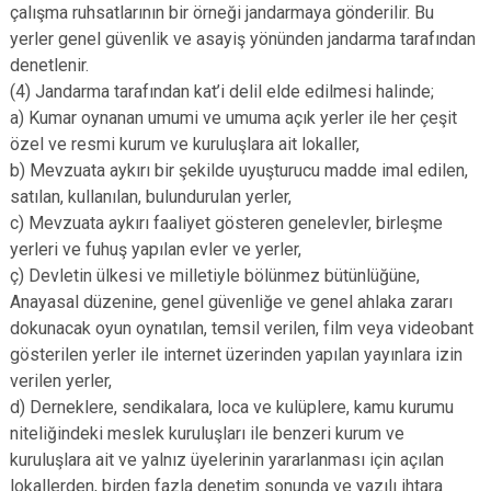
çalışma ruhsatlarının bir örneği jandarmaya gönderilir. Bu
yerler genel güvenlik ve asayiş yönünden jandarma tarafından
denetlenir.
(4) Jandarma tarafından kat’i delil elde edilmesi halinde;
a) Kumar oynanan umumi ve umuma açık yerler ile her çeşit
özel ve resmi kurum ve kuruluşlara ait lokaller,
b) Mevzuata aykırı bir şekilde uyuşturucu madde imal edilen,
satılan, kullanılan, bulundurulan yerler,
c) Mevzuata aykırı faaliyet gösteren genelevler, birleşme
yerleri ve fuhuş yapılan evler ve yerler,
ç) Devletin ülkesi ve milletiyle bölünmez bütünlüğüne,
Anayasal düzenine, genel güvenliğe ve genel ahlaka zararı
dokunacak oyun oynatılan, temsil verilen, film veya videobant
gösterilen yerler ile internet üzerinden yapılan yayınlara izin
verilen yerler,
d) Derneklere, sendikalara, loca ve kulüplere, kamu kurumu
niteliğindeki meslek kuruluşları ile benzeri kurum ve
kuruluşlara ait ve yalnız üyelerinin yararlanması için açılan
lokallerden, birden fazla denetim sonunda ve yazılı ihtara