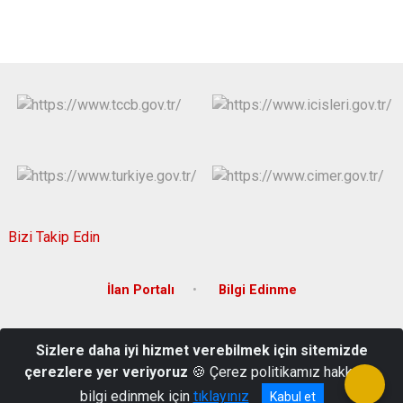
Bizi Takip Edin
İlan Portalı
Bilgi Edinme
Cumhuriyet Mah. Prof. Dr. Necmettin Erbakan Bulvarı 14064 Sok
Sizlere daha iyi hizmet verebilmek için sitemizde
No:134/A Onikişubat/Kahramanmaraş
çerezlere yer veriyoruz
🍪 Çerez politikamız hakkında
+90 344 223 76 10
bilgi edinmek için
tıklayınız
Kabul et