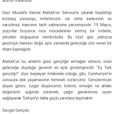
adımın ifadesidir.
Gazi Mustafa Kemal Atatürk’ün Samsun’a çıkarak başlattığı
kurtuluş yürüyüşü, milletimizin var olma iradesinin ve
sarsılmaz inancının tarih sahnesine yansımasıdır. 19 Mayıs;
yüzyıllar boyunca nice mücadeleler vermiş bir milletin,
yeniden doğuşunun sembolüdür. Bu özel gün, yalnızca
geçmişin hatırası değil, aynı zamanda geleceğe yön veren bir
ilham kaynağıdır.
Atatürk’ün bu anlamlı günü gençliğe armağan etmesi, onun
geleceğe duyduğu güvenin en açık göstergesidir. “Ey Türk
gençliği!” diye başlayan hitabında olduğu gibi, Cumhuriyet’in
sonsuza dek yaşamasının teminatı sizlersiniz. Gençlerimize
düşen görev; özgür düşüncenin, bilimin, emeğin ve ahlaki
değerlerin ışığında yürümek; çağın gereklerine uyum
sağlayarak Türkiye’yi daha güçlü yarınlara taşımaktır.
Sevgili Gençler,