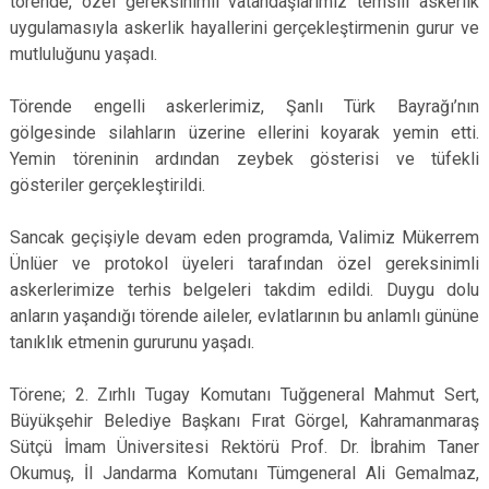
törende, özel gereksinimli vatandaşlarımız temsili askerlik
uygulamasıyla askerlik hayallerini gerçekleştirmenin gurur ve
mutluluğunu yaşadı.
Törende engelli askerlerimiz, Şanlı Türk Bayrağı’nın
gölgesinde silahların üzerine ellerini koyarak yemin etti.
Yemin töreninin ardından zeybek gösterisi ve tüfekli
gösteriler gerçekleştirildi.
Sancak geçişiyle devam eden programda, Valimiz Mükerrem
Ünlüer ve protokol üyeleri tarafından özel gereksinimli
askerlerimize terhis belgeleri takdim edildi. Duygu dolu
anların yaşandığı törende aileler, evlatlarının bu anlamlı gününe
tanıklık etmenin gururunu yaşadı.
Törene; 2. Zırhlı Tugay Komutanı Tuğgeneral Mahmut Sert,
Büyükşehir Belediye Başkanı Fırat Görgel, Kahramanmaraş
Sütçü İmam Üniversitesi Rektörü Prof. Dr. İbrahim Taner
Okumuş, İl Jandarma Komutanı Tümgeneral Ali Gemalmaz,